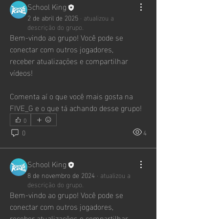
School King
2 de abril de 2025
·
atualizou a
descrição do grupo.
Bem-vindo ao grupo! Você pode se 
conectar com outros jogadores,
receber atualizações e compartilhar 
vídeos!
Comenta aí o que você mais gosta na 
FIVE_G e o que tá achando desse grupo!
0
0
4
School King
8 de novembro de 2024
·
atualizou a
descrição do grupo.
Bem-vindo ao grupo! Você pode se 
conectar com outros jogadores,
receber atualizações e compartilhar 