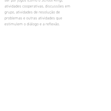
atividades cooperativas, discussões em 
grupo, atividades de resolução de 
problemas e outras atividades que 
estimulem o diálogo e a reflexão.
A promoção das habilidades 
socioemocionais na educação é 
importante, pois essas habilidades 
ajudam os alunos a se tornarem mais 
conscientes de si mesmos e dos outros, 
bem como a desenvolver habilidades que 
são importantes para a vida. Essas 
habilidades também podem ajudar os 
alunos a se saírem melhor na escola, ao 
melhorar sua capacidade de se 
concentrar, se relacionar bem com 
outros alunos e professores e gerenciar 
o estresse e a ansiedade. Além disso, 
essas habilidades podem ajudar os 