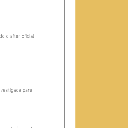
 o after oficial 
vestigada para 
rir o baú errado 