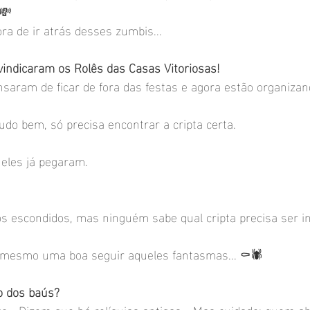
💸
a de ir atrás desses zumbis...
indicaram os Rolês das Casas Vitoriosas!
saram de ficar de fora das festas e agora estão organizando
tudo bem, só precisa encontrar a cripta certa.
 eles já pegaram.
s escondidos, mas ninguém sabe qual cripta precisa ser in
 mesmo uma boa seguir aqueles fantasmas... ⚰🕷
o dos baús?
… Dizem que há relíquias antigas... Mas cuidado: quem ab