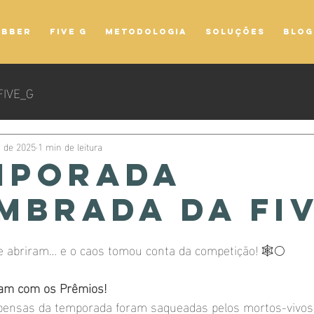
ibber
FIVE G
Metodologia
Soluções
Blog
FIVE_G
. de 2025
1 min de leitura
emporada
mbrada da Fiv
 5 estrelas.
e abriram… e o caos tomou conta da competição! 🕸🌕
am com os Prêmios!
pensas da temporada foram saqueadas pelos mortos-vivos