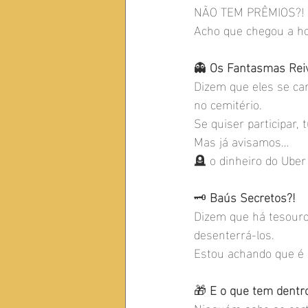
NÃO TEM PRÊMIOS?! 
Acho que chegou a hor
👻 
Os Fantasmas Reiv
Dizem que eles se can
no cemitério.
Se quiser participar, 
Mas já avisamos…
🪦 o dinheiro do Uber
🗝 
Baús Secretos?!
Dizem que há tesouro
desenterrá-los.
Estou achando que é
🎁 
E o que tem dentr
Ninguém sabe ao certo