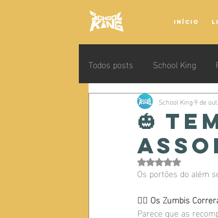
Início
L
Todos posts
School King
School King
9 de out
🎃 T
Asso
Avaliado com NaN de
Os portões do além s
🧟‍♂ 
Os Zumbis Correr
Parece que as recom