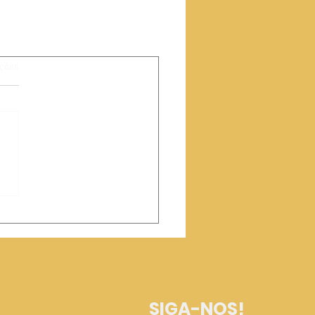
s.
ações
SIGA-NOS!