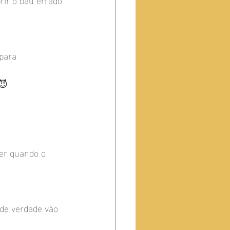
para 
😈
er quando o 
de verdade vão 