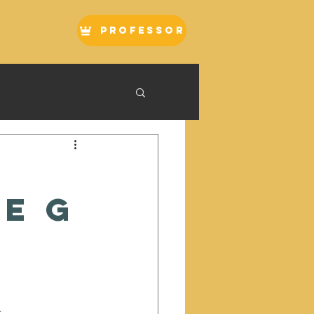
Professor
e G
.